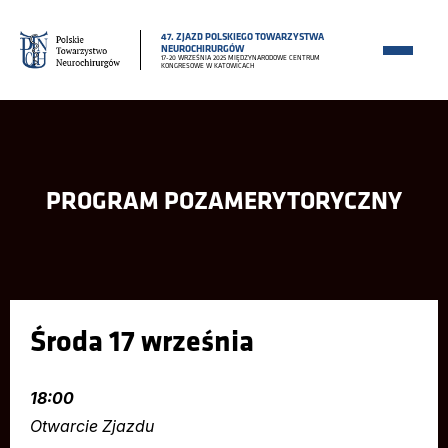
47. ZJAZD POLSKIEGO TOWARZYSTWA
NEUROCHIRURGÓW
17-20 WRZEŚNIA 2025 MIĘDZYNARODOWE CENTRUM
KONGRESOWE W KATOWICACH
PROGRAM POZAMERYTORYCZNY
Środa 17 września
18:00
Otwarcie Zjazdu