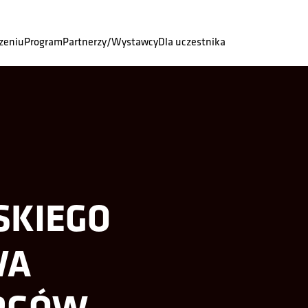
zeniu
Program
Partnerzy/Wystawcy
Dla uczestnika
LSKIEGO
WA
RGÓW