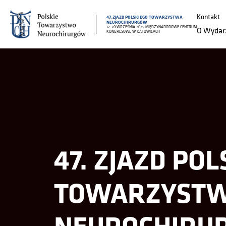
Kontakt
47. ZJAZD POLSKIEGO TOWARZYSTWA
NEUROCHIRURGÓW
17-20 WRZEŚNIA 2025 MIĘDZYNARODOWE CENTRUM
O Wydar
KONGRESOWE W KATOWICACH
47. ZJAZD PO
TOWARZYST
NEUROCHIRU